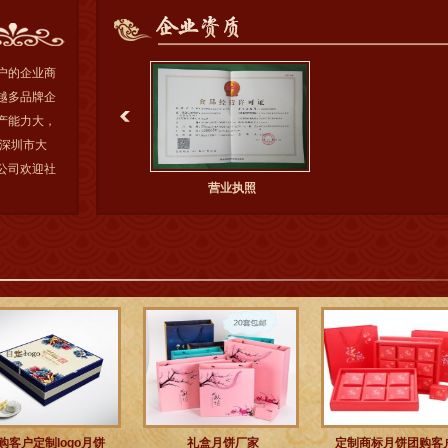
累了丰富的
为数不多
家。每年月
户的企业商
多
】
越多品牌企
产能力大，
深圳市大
公司欢迎社
营业执照
购客户定制logo月饼
礼盒月饼厂家
定制商标月饼团购客