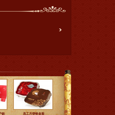
户款
员工月饼铁盒装