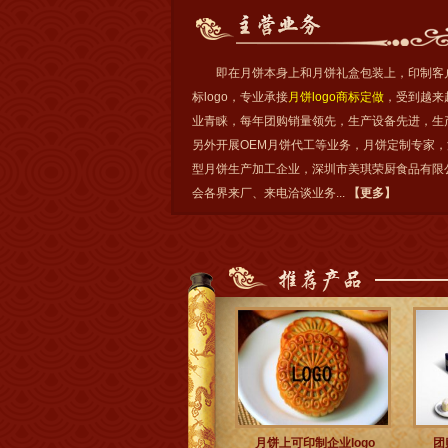
业logo印制供应，到在月饼本身上面刻商标，积
经验，赢得了客户的一直好评，成为在月饼行业
的，专注于企业品牌月饼定做为主的知名月饼厂
饼团购客户成倍上升，月饼团购价格合理...
即在月饼本身上和月饼礼盒包装上，印制客
【
更
标logo，专业承接
月饼logo商标定做
，受到越来
业青睐，每年团购销量领先，生产设备先进，生
另外开展OEM月饼代工等业务，月饼定制专家，
型月饼生产加工企业，深圳市美琪荣厨食品有限
会各界来厂、来电洽谈业务...
【
更多
】
月饼上可印制企业logo
团