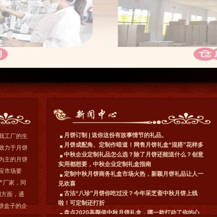
月饼订制 | 送你这份有故事情节的礼品。
我工厂的生
月饼成配角、定制作暗道！网售月饼礼盒“混搭”花样多
致力于月饼
中秋企业定制礼品怎么选？除了月饼还能送什么？创意
为主的月饼
实用都想要，中秋企业定制礼盒指南
应市场要
定制中秋月饼商务礼盒市场火热，新颖月饼礼品让人一
产厂家，同
见欢喜
古法“八珍”月饼你吃过没？今年采芝斋中秋月饼上线
制方面，通
啦！可定制还打折
饼盒子的企
盘点2020高颜值中秋月饼礼盒，哪一款打动了你的心